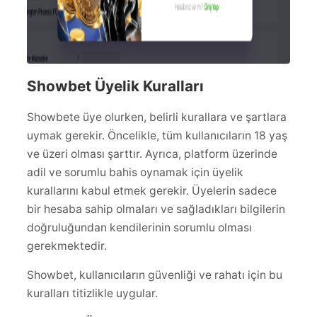
Showbet Üyelik Kuralları
Showbete üye olurken, belirli kurallara ve şartlara
uymak gerekir. Öncelikle, tüm kullanıcıların 18 yaş
ve üzeri olması şarttır. Ayrıca, platform üzerinde
adil ve sorumlu bahis oynamak için üyelik
kurallarını kabul etmek gerekir. Üyelerin sadece
bir hesaba sahip olmaları ve sağladıkları bilgilerin
doğruluğundan kendilerinin sorumlu olması
gerekmektedir.
Showbet, kullanıcıların güvenliği ve rahatı için bu
kuralları titizlikle uygular.