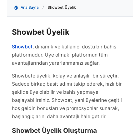
Showbet Üyelik
Ana Sayfa
Showbet Üyelik
Showbet
, dinamik ve kullanıcı dostu bir bahis
platformudur. Üye olmak, platformun tüm
avantajlarından yararlanmanızı sağlar.
Showbete üyelik, kolay ve anlaşılır bir süreçtir.
Sadece birkaç basit adımı takip ederek, hızlı bir
şekilde üye olabilir ve bahis yapmaya
başlayabilirsiniz. Showbet, yeni üyelerine çeşitli
hoş geldin bonusları ve promosyonlar sunarak,
başlangıçlarını daha avantajlı hale getirir.
Showbet Üyelik Oluşturma