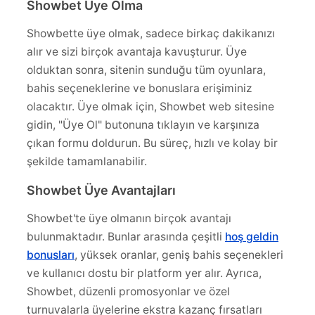
Showbet Üye Olma
Showbette üye olmak, sadece birkaç dakikanızı
alır ve sizi birçok avantaja kavuşturur. Üye
olduktan sonra, sitenin sunduğu tüm oyunlara,
bahis seçeneklerine ve bonuslara erişiminiz
olacaktır. Üye olmak için, Showbet web sitesine
gidin, "Üye Ol" butonuna tıklayın ve karşınıza
çıkan formu doldurun. Bu süreç, hızlı ve kolay bir
şekilde tamamlanabilir.
Showbet Üye Avantajları
Showbet'te üye olmanın birçok avantajı
bulunmaktadır. Bunlar arasında çeşitli
hoş geldin
bonusları
, yüksek oranlar, geniş bahis seçenekleri
ve kullanıcı dostu bir platform yer alır. Ayrıca,
Showbet, düzenli promosyonlar ve özel
turnuvalarla üyelerine ekstra kazanç fırsatları