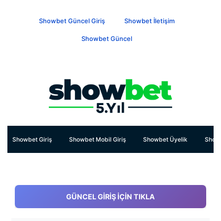
Showbet Güncel Giriş
Showbet İletişim
Showbet Güncel
Showbet Giriş
Showbet Mobil Giriş
Showbet Üyelik
Showb
GÜNCEL GİRİŞ İÇİN TIKLA