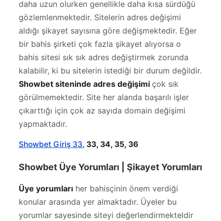
daha uzun olurken genellikle daha kısa sürdüğü
gözlemlenmektedir. Sitelerin adres değişimi
aldığı şikayet sayısına göre değişmektedir. Eğer
bir bahis şirketi çok fazla şikayet alıyorsa o
bahis sitesi sık sık adres değiştirmek zorunda
kalabilir, ki bu sitelerin istediği bir durum değildir.
Showbet siteninde adres değişimi
çok sık
görülmemektedir. Site her alanda başarılı işler
çıkarttığı için çok az sayıda domain değişimi
yapmaktadır.
Showbet Giriş 33.
33, 34, 35, 36
Showbet Üye Yorumları | Şikayet Yorumları
Üye yorumları
her bahisçinin önem verdiği
konular arasında yer almaktadır. Üyeler bu
yorumlar sayesinde siteyi değerlendirmekteldir